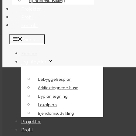
Ejendomsudvikling
Projekter
Profil
Kontakt
Menu
Forside
Jeg tilbyder
Bebyggelsesplan
Arkitekttegnede huse
Byplanlægning
Lokalplan
Ejendomsudvikling
Projekter
Profil