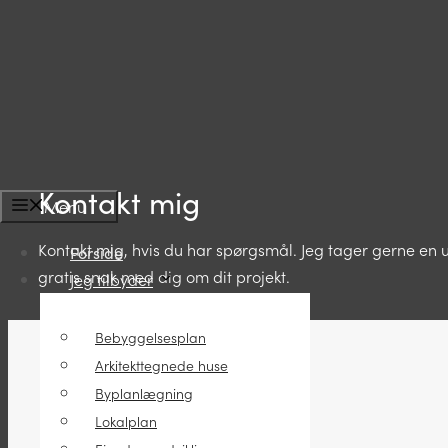
Kontakt mig
Menu
Kontakt mig, hvis du har spørgsmål. Jeg tager gerne en 
Forside
gratis snak med dig om dit projekt.
Jeg tilbyder
Bebyggelsesplan
Arkitekttegnede huse
Byplanlægning
Lokalplan