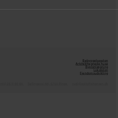
Bebyggelsesplan
Arkitekttegnede huse
Byplanlægning
Lokalplan
Ejendomsudvikling
+45) 26 11 60 60
Søllingevej 68, 5750 Ringe
rudi@saltoftehansen.dk